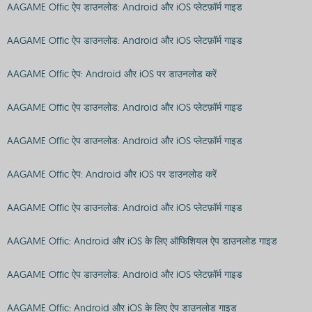
AAGAME Offic ऐप डाउनलोड: Android और iOS प्लेटफ़ॉर्म गाइड
AAGAME Offic ऐप डाउनलोड: Android और iOS प्लेटफ़ॉर्म गाइड
AAGAME Offic ऐप: Android और iOS पर डाउनलोड करें
AAGAME Offic ऐप डाउनलोड: Android और iOS प्लेटफ़ॉर्म गाइड
AAGAME Offic ऐप डाउनलोड: Android और iOS प्लेटफ़ॉर्म गाइड
AAGAME Offic ऐप: Android और iOS पर डाउनलोड करें
AAGAME Offic ऐप डाउनलोड: Android और iOS प्लेटफ़ॉर्म गाइड
AAGAME Offic: Android और iOS के लिए ऑफिशियल ऐप डाउनलोड गाइड
AAGAME Offic ऐप डाउनलोड: Android और iOS प्लेटफ़ॉर्म गाइड
AAGAME Offic: Android और iOS के लिए ऐप डाउनलोड गाइड