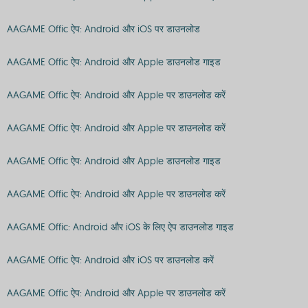
AAGAME Offic ऐप: Android और iOS पर डाउनलोड
AAGAME Offic ऐप: Android और Apple डाउनलोड गाइड
AAGAME Offic ऐप: Android और Apple पर डाउनलोड करें
AAGAME Offic ऐप: Android और Apple पर डाउनलोड करें
AAGAME Offic ऐप: Android और Apple डाउनलोड गाइड
AAGAME Offic ऐप: Android और Apple पर डाउनलोड करें
AAGAME Offic: Android और iOS के लिए ऐप डाउनलोड गाइड
AAGAME Offic ऐप: Android और iOS पर डाउनलोड करें
AAGAME Offic ऐप: Android और Apple पर डाउनलोड करें