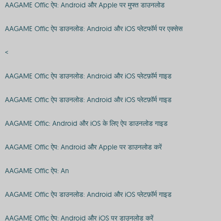
AAGAME Offic ऐप: Android और Apple पर मुफ्त डाउनलोड
AAGAME Offic ऐप डाउनलोड: Android और iOS प्लेटफॉर्म पर एक्सेस
<
AAGAME Offic ऐप डाउनलोड: Android और iOS प्लेटफ़ॉर्म गाइड
AAGAME Offic ऐप डाउनलोड: Android और iOS प्लेटफ़ॉर्म गाइड
AAGAME Offic: Android और iOS के लिए ऐप डाउनलोड गाइड
AAGAME Offic ऐप: Android और Apple पर डाउनलोड करें
AAGAME Offic ऐप: An
AAGAME Offic ऐप डाउनलोड: Android और iOS प्लेटफ़ॉर्म गाइड
AAGAME Offic ऐप: Android और iOS पर डाउनलोड करें