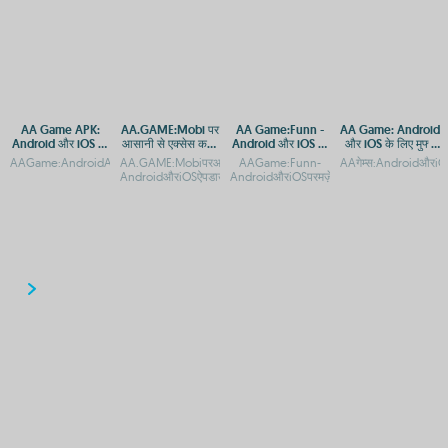
AA Game APK:
AA.GAME:Mobi पर
AA Game:Funn -
AA Game: Android
Android और iOS पर
आसानी से एक्सेस करें -
Android और iOS पर
और iOS के लिए मुफ्त
डाउनलोड करें
Android और iOS ऐप
मज़ेदार गेमिंग अनुभव
डाउनलोड और एक्सेस
AAGame:AndroidAPKडाउनलोडऔरइंस्टॉलगाइडAAGameAPK:AndroidऔरiOSकेलिएमुफ्तड
AA.GAME:Mobiपरआसानीसेएक्सेसकरें-
AAGame:Funn-
AAगेम्स:AndroidऔरiOSप
डाउनलोड
गाइड
AndroidऔरiOSऐपडाउनलोडकरेंAA.GAME:Mobiपरगेमिंगऐप्सकाआसानए
AndroidऔरiOSपरमज़ेदारगेमिंगअनुभव**HowtoP