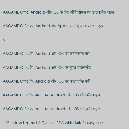
AAGAME Offic: Android और iOS के लिए ऑफिशियल ऐप डाउनलोड गाइड
AAGAME Offic ऐप: Android और Apple के लिए डाउनलोड गाइड
<
AAGAME Offic ऐप: Android और iOS पर डाउनलोड करें
AAGAME Offic ऐप: Android और iOS पर मुफ्त डाउनलोड
AAGAME Offic ऐप: Android और iOS पर डाउनलोड करें
AAGAME Offic ऐप डाउनलोड: Android और iOS प्लेटफ़ॉर्म गाइड
AAGAME Offic ऐप डाउनलोड: Android और iOS प्लेटफ़ॉर्म गाइड
- *Shadow Legends*: Tactical RPG with dark fantasy lore.