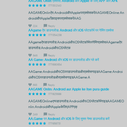
AAGAME Onlin एक्सेस: Android और Apple के लिए APP और APK
1771302140
AAGAMEOnlinऐप:AndroidऔरAppleपरएक्सेसकरेंAAGAMEOnline:An
droidऔरAppleडिवाइसपरएक्सेसकरेंAAG
224
Reply
AAgame ऐप डाउनलोड: Android और iOS प्लेटफ़ॉर्म पर गेमिंग एक्सेस
1771354238
AAgameऐपडाउनलोड:AndroidऔरiOSप्लेटफ़ॉर्मपरगेमिंगएक्सेसAAgameऐप
डाउनलोड:AndroidऔरiOSप्लेटफ़
946
Reply
AA Game: Android और iOS पर डाउनलोड और प्ले करें
1771690654
AAGame:AndroidऔरiOSपरडाउनलोडऔरएक्सेसगाइडAAGame:Androi
dऔरiOSपरडाउनलोडऔरएक्सेसगाइडAAGame:A
693
Reply
AAGAME Onlin: Android aur Apple ke liye pura guide
1771825688
AAGAMEOnlineएप्पडाउनलोड:AndroidऔरiOSप्लेटफ़ॉर्मगाइडAAGAMEO
nlin:AndroidऔरAppleकेलिएAPPएक्
249
Reply
AA.Game पर Android और iOS के लिए मुफ्त गेम्स डाउनलोड करें
1771956731