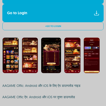
Go to Login
>GO TO LOGIN
AAGAME Offic: Android और iOS के लिए ऐप डाउनलोड गाइड
AAGAME Offic ऐप: Android और iOS पर मुफ्त डाउनलोड