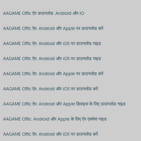
AAGAME Offic ऐप डाउनलोड: Android और iO
AAGAME Offic ऐप: Android और Apple पर डाउनलोड करें
AAGAME Offic ऐप: Android और iOS पर डाउनलोड गाइड
AAGAME Offic ऐप: Android और iOS पर डाउनलोड गाइड
AAGAME Offic ऐप: Android और Apple पर डाउनलोड करें
AAGAME Offic ऐप: Android और iOS पर डाउनलोड करें
AAGAME Offic ऐप: Android और Apple डिवाइस के लिए डाउनलोड गाइड
AAGAME Offic: Android और Apple के लिए ऐप एक्सेस गाइड
AAGAME Offic ऐप: Android और iOS पर डाउनलोड करें