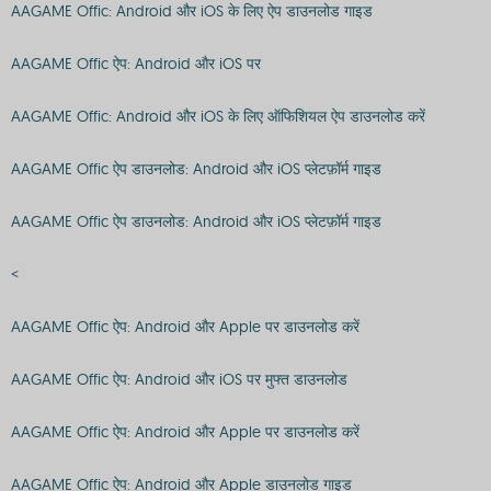
AAGAME Offic: Android और iOS के लिए ऐप डाउनलोड गाइड
AAGAME Offic ऐप: Android और iOS पर
AAGAME Offic: Android और iOS के लिए ऑफिशियल ऐप डाउनलोड करें
AAGAME Offic ऐप डाउनलोड: Android और iOS प्लेटफ़ॉर्म गाइड
AAGAME Offic ऐप डाउनलोड: Android और iOS प्लेटफ़ॉर्म गाइड
<
AAGAME Offic ऐप: Android और Apple पर डाउनलोड करें
AAGAME Offic ऐप: Android और iOS पर मुफ्त डाउनलोड
AAGAME Offic ऐप: Android और Apple पर डाउनलोड करें
AAGAME Offic ऐप: Android और Apple डाउनलोड गाइड