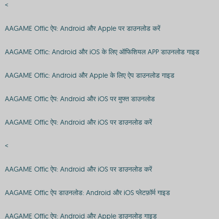
<
AAGAME Offic ऐप: Android और Apple पर डाउनलोड करें
AAGAME Offic: Android और iOS के लिए ऑफिशियल APP डाउनलोड गाइड
AAGAME Offic: Android और Apple के लिए ऐप डाउनलोड गाइड
AAGAME Offic ऐप: Android और iOS पर मुफ्त डाउनलोड
AAGAME Offic ऐप: Android और iOS पर डाउनलोड करें
<
AAGAME Offic ऐप: Android और iOS पर डाउनलोड करें
AAGAME Offic ऐप डाउनलोड: Android और iOS प्लेटफ़ॉर्म गाइड
AAGAME Offic ऐप: Android और Apple डाउनलोड गाइड