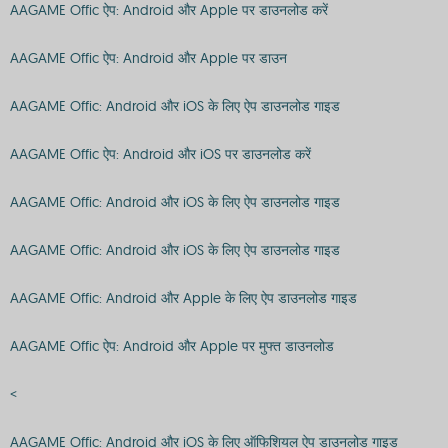
AAGAME Offic ऐप: Android और Apple पर डाउनलोड करें
AAGAME Offic ऐप: Android और Apple पर डाउन
AAGAME Offic: Android और iOS के लिए ऐप डाउनलोड गाइड
AAGAME Offic ऐप: Android और iOS पर डाउनलोड करें
AAGAME Offic: Android और iOS के लिए ऐप डाउनलोड गाइड
AAGAME Offic: Android और iOS के लिए ऐप डाउनलोड गाइड
AAGAME Offic: Android और Apple के लिए ऐप डाउनलोड गाइड
AAGAME Offic ऐप: Android और Apple पर मुफ्त डाउनलोड
<
AAGAME Offic: Android और iOS के लिए ऑफिशियल ऐप डाउनलोड गाइड