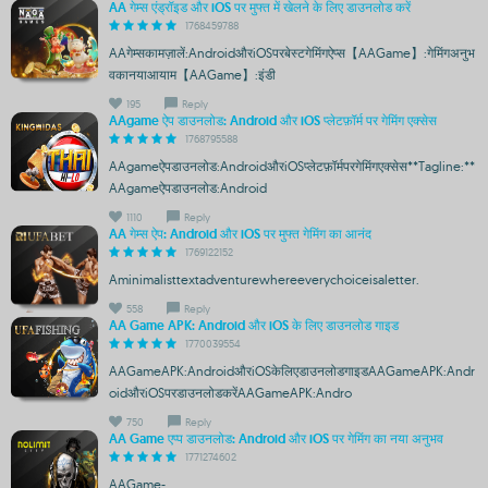
AA गेम्स एंड्रॉइड और iOS पर मुफ्त में खेलने के लिए डाउनलोड करें
1768459788
AAगेम्सकामज़ालें:AndroidऔरiOSपरबेस्टगेमिंगऐप्स【AAGame】:गेमिंगअनुभ
वकानयाआयाम【AAGame】:इंडी
195
Reply
AAgame ऐप डाउनलोड: Android और iOS प्लेटफ़ॉर्म पर गेमिंग एक्सेस
1768795588
AAgameऐपडाउनलोड:AndroidऔरiOSप्लेटफ़ॉर्मपरगेमिंगएक्सेस**Tagline:**
AAgameऐपडाउनलोड:Android
1110
Reply
AA गेम्स ऐप: Android और iOS पर मुफ्त गेमिंग का आनंद
1769122152
Aminimalisttextadventurewhereeverychoiceisaletter.
558
Reply
AA Game APK: Android और iOS के लिए डाउनलोड गाइड
1770039554
AAGameAPK:AndroidऔरiOSकेलिएडाउनलोडगाइडAAGameAPK:Andr
oidऔरiOSपरडाउनलोडकरेंAAGameAPK:Andro
750
Reply
AA Game एप्प डाउनलोड: Android और iOS पर गेमिंग का नया अनुभव
1771274602
AAGame-