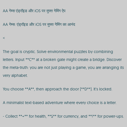
AA गेम्स एंड्रॉइड और iOS पर मुफ्त गेमिंग ऐप
AA गेम्स: एंड्रॉइड और iOS पर मुफ्त गेमिंग का आनंद
<
The goal is cryptic. Solve environmental puzzles by combining
letters. Input **C** at a broken gate might create a bridge. Discover
the meta-truth: you are not just playing a game, you are arranging its
very alphabet.
You choose **A**, then approach the door (**D**). It’s locked.
A minimalist text-based adventure where every choice is a letter.
- Collect **+** for health, **$** for currency, and **!** for power-ups.