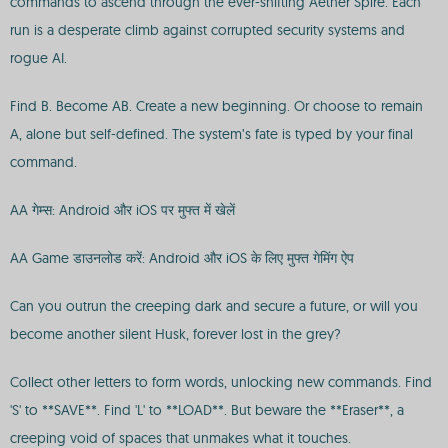
commands to ascend through the ever-shifting Aether Spire. Each
run is a desperate climb against corrupted security systems and
rogue AI.
Find B. Become AB. Create a new beginning. Or choose to remain
A, alone but self-defined. The system’s fate is typed by your final
command.
AA गेम्स: Android और iOS पर मुफ्त में खेलें
AA Game डाउनलोड करें: Android और iOS के लिए मुफ्त गेमिंग ऐप
Can you outrun the creeping dark and secure a future, or will you
become another silent Husk, forever lost in the grey?
Collect other letters to form words, unlocking new commands. Find
'S' to **SAVE**. Find 'L' to **LOAD**. But beware the **Eraser**, a
creeping void of spaces that unmakes what it touches.