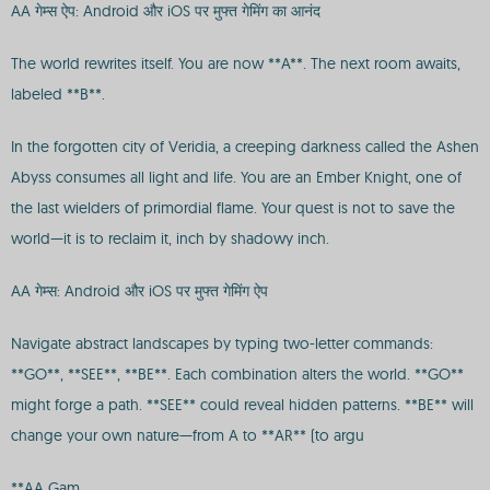
AA गेम्स ऐप: Android और iOS पर मुफ्त गेमिंग का आनंद
The world rewrites itself. You are now **A**. The next room awaits,
labeled **B**.
In the forgotten city of Veridia, a creeping darkness called the Ashen
Abyss consumes all light and life. You are an Ember Knight, one of
the last wielders of primordial flame. Your quest is not to save the
world—it is to reclaim it, inch by shadowy inch.
AA गेम्स: Android और iOS पर मुफ्त गेमिंग ऐप
Navigate abstract landscapes by typing two-letter commands:
**GO**, **SEE**, **BE**. Each combination alters the world. **GO**
might forge a path. **SEE** could reveal hidden patterns. **BE** will
change your own nature—from A to **AR** (to argu
**AA Gam