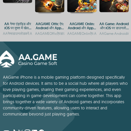
AA गेम्स एंड्रॉइड और
AAGAME Offic ऐप:
AAGAME Onlin:
AA Game: Android
iOS पर मुफ्त में खेलने
Android और Apple
Android और Apple
और iOS पर डाउनलोड
के लिए डाउनलोड करें
के लिए डाउनलोड गाइड
प्लेटफ़ॉर्म पर एक्सेस और
और एक्सेस गाइड
AAगेम्सडाउनलोडकरें:AndroidऔरiOSकेलिएमुफ्तगेमिंगऐपAAGame:AndroidऔरiOSकेलिएमुफ्तडा
AAGAMEOfficऐपडाउनलोड:AndroidऔरiOSप्लेटफ़ॉर्मगाइडAAGAMEOf
AAGAMEOnlinऐप:AndroidऔरAppleपरमुफ्त
AAGame:AndroidऔरiO
APP डाउनलोड गाइड
AAGame iPhone is a mobile gaming platform designed specifically
for Android devices. It aims to be a social hub where all players who
love playing games, sharing their gaming experiences, and even
participating in game development can come together. This app
brings together a wide variety of Android games and incorporates
community-driven features, allowing users to interact and
communicate beyond just playing games.