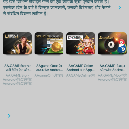
यह खंड विभिन्न मोबाइल गेम्स की एक व्यापक सूची प्रदान करता है।
प्रत्येक खेल के बारे में विस्तृत जानकारी, उसकी विशेषताएं और गेमप्ले
से संबंधित विवरण शामिल हैं।
AA.GAME:Stor पर
AAgame Offic ऐप
AAGAME Onlin:
AA.GAME मोबाइल
सभी गेमिंग ऐप्स और
डाउनलोड: Android
Android aur Apple
प्लेटफ़ॉर्म: Android
APK फ़ाइलें
और iOS प्लेटफ़ॉर्म पर
ke liye pura guide
और iOS पर गेम एक्सेस
AA.GAME:Stor-
AAgameOfficऐपडाउनलोड:AndroidऔरiOSप्लेटफ़ॉर्मपरएक्सेसगाइडA
AAGAMEOnlineएप्पडाउनलोड:AndroidऔरiOSप
AA.GAME:Mobiपरगेमिंग
एक्सेस गाइड
AndroidऔरiOSकेलिएमुफ्तऐपडाउनलोडAA.GAME:Stor-
AndroidऔरiOSकेलिएऐप
AndroidऔरiOSकेलिएमुफ्तऐपडाउनलोड