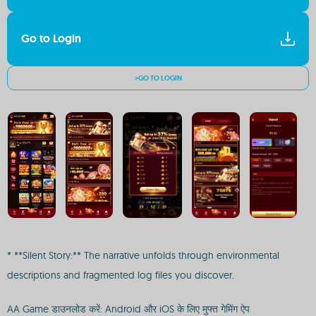
Go to Login
>GO TO LOGIN
* **Silent Story:** The narrative unfolds through environmental
descriptions and fragmented log files you discover.
AA Game डाउनलोड करें: Android और iOS के लिए मुफ्त गेमिंग ऐप