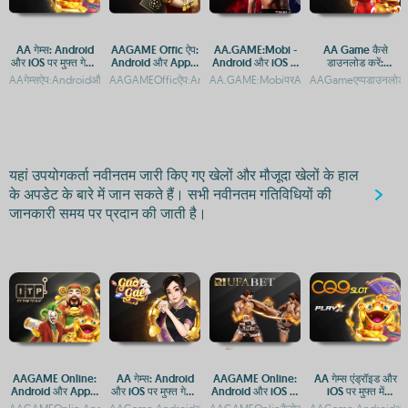
AA गेम्स: Android
AAGAME Offic ऐप:
AA.GAME:Mobi -
AA Game कैसे
और iOS पर मुफ्त गेमिंग
Android और Apple
Android और iOS के
डाउनलोड करें:
का आनंद
डाउनलोड गाइड
लिए ऐप डाउनलोड गाइड
Android और iOS
AAगेम्सऐप:AndroidऔरiOSपरमुफ्तगेमिंगकाआनंदAAGameडाउनलोडकरें:AndroidऔरiOSकेलिएमुफ्तग
AAGAMEOfficऐप:AndroidऔरAppleपरमुफ्तडाउनलोडAAGAMEOfficऐ
AA.GAME:MobiपरAndroidऔरiOSकेलिAA.GAM
AAGameएप्पडाउनलोड:A
गाइड
यहां उपयोगकर्ता नवीनतम जारी किए गए खेलों और मौजूदा खेलों के हाल
के अपडेट के बारे में जान सकते हैं। सभी नवीनतम गतिविधियों की
जानकारी समय पर प्रदान की जाती है।
AAGAME Online:
AA गेम्स: Android
AAGAME Online:
AA गेम्स एंड्रॉइड और
Android और Apple
और iOS पर मुफ्त गेमिंग
Android और iOS पर
iOS पर मुफ्त में
डिवाइस के लिए एक्सेस
का आनंद
सर्वश्रेष्ठ गेमिंग अनुभव
डाउनलोड करें