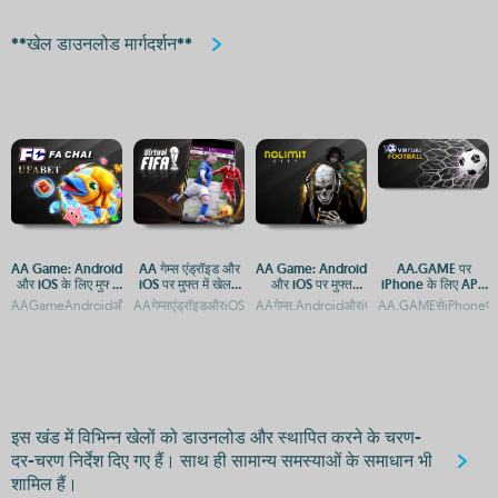
**खेल डाउनलोड मार्गदर्शन**
AA Game: Android
AA गेम्स एंड्रॉइड और
AA Game: Android
AA.GAME पर
और iOS के लिए मुफ्त
iOS पर मुफ्त में खेलने
और iOS पर मुफ्त
iPhone के लिए APK
डाउनलोड और एक्सेस
के लिए
डाउनलोड और एक्सेस
डाउनलोड और इंस्टॉल
AAGameAndroidऔरiOSकेलिएमुफ्तडाउनलोड
AAगेम्सएंड्रॉइडऔरiOSपरमुफ्तमेंडाउनलोडकरें
AAगेम्स:AndroidऔरiOSपरमुफ्तगेमिंगऐप्सAAगेम्सए
AA.GAMEसेiPhoneपरG
गाइड
गाइड
गाइड
इस खंड में विभिन्न खेलों को डाउनलोड और स्थापित करने के चरण-
दर-चरण निर्देश दिए गए हैं। साथ ही सामान्य समस्याओं के समाधान भी
शामिल हैं।