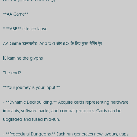
**AA Game**
* **ABB** risks collapse.
AA Game डाउनलोड: Android और iOS के लिए मुफ्त गेमिंग ऐप
[E]xamine the glyphs
The end?
**Your journey is your input.**
- **Dynamic Deckbuilding:** Acquire cards representing hardware
implants, software hacks, and combat protocols. Cards can be
upgraded and fused mid-run.
- **Procedural Dungeons:** Each run generates new layouts, traps,