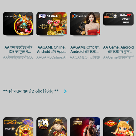
AA गेम्स एंड्रॉइड और
AAGAME Online:
AAGAME Offic ऐप:
AA Game: Android
iOS पर मुफ्त में
Android और Apple
Android और iOS पर
और iOS पर मुफ्त
डाउनलोड करें
डिवाइस पर एक्सेस करें
डाउनलोड करें
डाउनलोड और एक्सेस
AAगेम्सएंड्रॉइडऔरiOSपरमुफ्तमेंखेलनेकेलिएडाउनलोडकरेंAAगेम्स:AndroidऔरiOSपरमुफ्तगेमिंगकाआन
AAGAMEOnline:AndroidऔरAppleडिवाइसपरएक्सेसकरेंAAGAMEOnl
AAGAMEOfficऐपडाउनलोड:AndroidऔरiOSप्लेट
AAGameडाउनलोडकरें:An
गाइड
**नवीनतम अपडेट और रिलीज़**