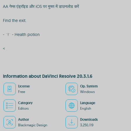
AA गेम्स एंड्रॉइड और iOS पर मुफ्त में डाउनलोड करें
Find the exit.
- `!` - Health potion
<
Information about DaVinci Resolve 20.3.1.6
License
Op. System
Free
Windows
Category
Language
Editors
English
Author
Downloads
Blackmagic Design
3,250,119