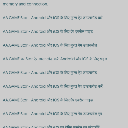
memory and connection.
AA.GAME:Stor - Android और iOS के लिए मुफ्त ऐप डाउनलोड करें
AA.GAME:Stor - Android और iOS के लिए ऐप एक्सेस गाइड
AA.GAME:Stor - Android और iOS के लिए मुफ्त गेम डाउनलोड
AA.GAME पर Stor ऐप डाउनलोड करें: Android और iOS के लिए गाइड
AA.GAME:Stor - Android और iOS के लिए मुफ्त ऐप डाउनलोड
AA.GAME:Stor - Android और iOS के लिए मुफ्त ऐप डाउनलोड करें
AA.GAME:Stor - Android और iOS के लिए ऐप एक्सेस गाइड
AA.GAME:Stor - Android और iOS के लिए मुफ्त गेम डाउनलोड एप
AA.GAME:Stor - Android और iOS पर गेमिंग एक्सेस का प्लेटफ़ॉर्म