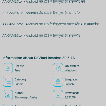
AA.GAME:Stor - Android और iOS के लिए मुफ्त ऐप डाउनलोड करें
AA.GAME:Stor - Android और iOS के लिए मुफ्त ऐप डाउनलोड
AA.GAME:Stor - Android और iOS के लिए आसान एक्सेस और APK डाउनलोड
AA.GAME:Stor - Android और iOS के लिए मुफ्त ऐप डाउनलोड
Information about DaVinci Resolve 20.3.1.6
License
Op. System
Free
Windows
Category
Language
Editors
English
Author
Downloads
Blackmagic Design
3,250,119