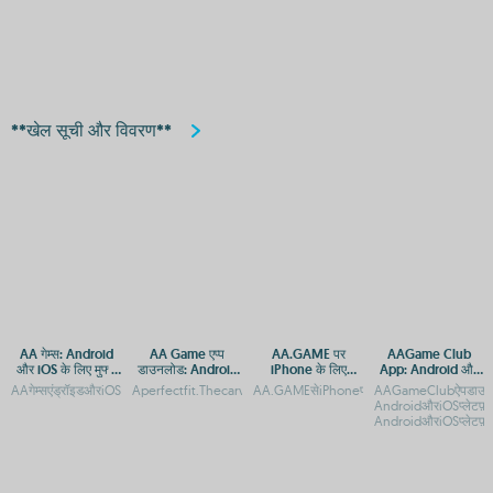
**खेल सूची और विवरण**
AA गेम्स: Android
AA Game एप्प
AA.GAME पर
AAGame Club
और iOS के लिए मुफ्त
डाउनलोड: Android
iPhone के लिए
App: Android और
गेमिंग ऐप
और iOS पर मुफ्त गेमिंग
Android ऐप्स कैसे
iOS पर मुफ्त डाउनलोड
AAगेम्सएंड्रॉइडऔरiOSपरमुफ्तमेंखेलनेकेलिए
Aperfectfit.Thecarwhirstolife!Energy:45%.Youspeedtowardth
AA.GAMEसेiPhoneपरGenshinImpactडाउनलोड
AAGameClubऐपडाउन
एक्सेस
डाउनलोड करें
AndroidऔरiOSप्लेटफ़
AndroidऔरiOSप्लेटफ़ॉ