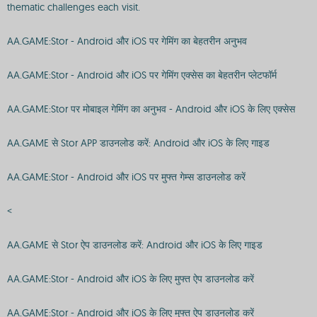
thematic challenges each visit.
AA.GAME:Stor - Android और iOS पर गेमिंग का बेहतरीन अनुभव
AA.GAME:Stor - Android और iOS पर गेमिंग एक्सेस का बेहतरीन प्लेटफॉर्म
AA.GAME:Stor पर मोबाइल गेमिंग का अनुभव - Android और iOS के लिए एक्सेस
AA.GAME से Stor APP डाउनलोड करें: Android और iOS के लिए गाइड
AA.GAME:Stor - Android और iOS पर मुफ्त गेम्स डाउनलोड करें
<
AA.GAME से Stor ऐप डाउनलोड करें: Android और iOS के लिए गाइड
AA.GAME:Stor - Android और iOS के लिए मुफ्त ऐप डाउनलोड करें
AA.GAME:Stor - Android और iOS के लिए मुफ्त ऐप डाउनलोड करें