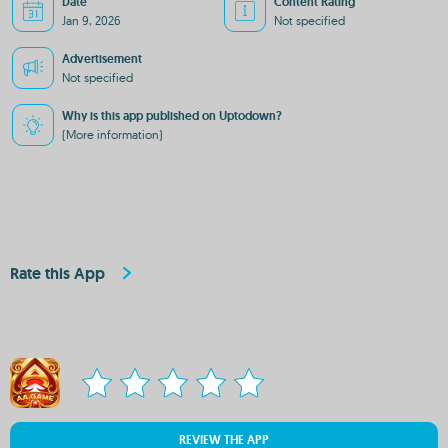
Date
Content Rating
Jan 9, 2026
Not specified
Advertisement
Not specified
Why is this app published on Uptodown?
(More information)
Rate this App
REVIEW THE APP