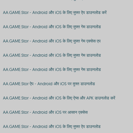
AA.GAME:Stor - Android और iOS के लिए मुफ्त ऐप डाउनलोड करें
AA.GAME:Stor - Android और iOS के लिए मुफ्त गेम डाउनलोड
AA.GAME:Stor - Android और iOS के लिए मुफ्त गेम एक्सेस एप
AA.GAME:Stor - Android और iOS के लिए मुफ्त गेम डाउनलोड
AA.GAME:Stor - Android और iOS के लिए मुफ्त गेम डाउनलोड
AA.GAME:Stor ऐप - Android और iOS पर मुफ्त डाउनलोड
AA.GAME:Stor - Android और iOS के लिए ऐप्स और APK डाउनलोड करें
AA.GAME:Stor - Android और iOS पर आसान एक्सेस
AA.GAME:Stor - Android और iOS के लिए मुफ्त ऐप डाउनलोड