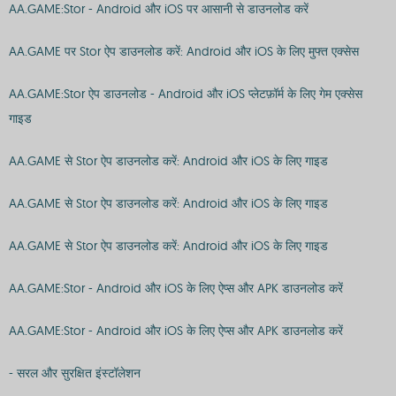
AA.GAME:Stor - Android और iOS पर आसानी से डाउनलोड करें
AA.GAME पर Stor ऐप डाउनलोड करें: Android और iOS के लिए मुफ्त एक्सेस
AA.GAME:Stor ऐप डाउनलोड - Android और iOS प्लेटफ़ॉर्म के लिए गेम एक्सेस
गाइड
AA.GAME से Stor ऐप डाउनलोड करें: Android और iOS के लिए गाइड
AA.GAME से Stor ऐप डाउनलोड करें: Android और iOS के लिए गाइड
AA.GAME से Stor ऐप डाउनलोड करें: Android और iOS के लिए गाइड
AA.GAME:Stor - Android और iOS के लिए ऐप्स और APK डाउनलोड करें
AA.GAME:Stor - Android और iOS के लिए ऐप्स और APK डाउनलोड करें
- सरल और सुरक्षित इंस्टॉलेशन