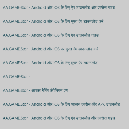
AA.GAME:Stor - Android और iOS के लिए ऐप डाउनलोड और एक्सेस गाइड
AA.GAME:Stor - Android और iOS के लिए मुफ्त ऐप डाउनलोड करें
AA.GAME:Stor - Android और iOS के लिए ऐप डाउनलोड गाइड
AA.GAME:Stor - Android और iOS पर मुफ्त गेम डाउनलोड करें
AA.GAME:Stor - Android और iOS के लिए मुफ्त ऐप डाउनलोड
AA.GAME:Stor -
AA.GAME:Stor - आपका गेमिंग कंपेनियन एप्प
AA.GAME:Stor - Android और iOS के लिए आसान एक्सेस और APK डाउनलोड
AA.GAME:Stor - Android और iOS के लिए ऐप डाउनलोड और एक्सेस गाइड