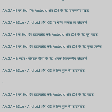
AA.GAME पर Stor गेम: Android और iOS के लिए डाउनलोड गाइड
AA.GAME:Stor - Android और iOS पर गेमिंग एक्सेस का प्लेटफॉर्म
AA.GAME से Stor ऐप डाउनलोड करें: Android और iOS के लिए पूरी गाइड
AA.GAME पर Stor ऐप डाउनलोड करें: Android और iOS के लिए मुफ्त एक्सेस
AA.GAME: स्टोर - मोबाइल गेमिंग के लिए आपका विश्वसनीय प्लेटफ़ॉर्म
AA.GAME:Stor - Android और iOS के लिए मुफ्त ऐप डाउनलोड
<
AA.GAME पर Stor ऐप डाउनलोड करें: Android और iOS के लिए गाइड
AA.GAME:Stor - Android और iOS के लिए मुफ्त ऐप डाउनलोड