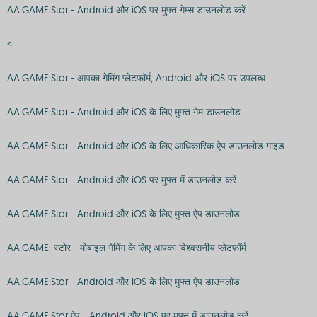
AA.GAME:Stor - Android और iOS पर मुफ्त गेम्स डाउनलोड करें
<
AA.GAME:Stor - आपका गेमिंग प्लेटफॉर्म, Android और iOS पर उपलब्ध
AA.GAME:Stor - Android और iOS के लिए मुफ्त गेम डाउनलोड
AA.GAME:Stor - Android और iOS के लिए आधिकारिक ऐप डाउनलोड गाइड
AA.GAME:Stor - Android और iOS पर मुफ्त में डाउनलोड करें
AA.GAME:Stor - Android और iOS के लिए मुफ्त ऐप डाउनलोड
AA.GAME: स्टोर - मोबाइल गेमिंग के लिए आपका विश्वसनीय प्लेटफ़ॉर्म
AA.GAME:Stor - Android और iOS के लिए मुफ्त ऐप डाउनलोड
AA.GAME:Stor ऐप - Android और iOS पर मुफ्त में डाउनलोड करें