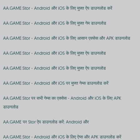
AA.GAME:Stor - Android और iOS के लिए मुफ्त ऐप डाउनलोड करें
AA.GAME:Stor - Android और iOS के लिए मुफ्त गेम डाउनलोड
AA.GAME:Stor - Android और iOS के लिए आसान एक्सेस और APK डाउनलोड
AA.GAME:Stor - Android और iOS के लिए मुफ्त ऐप डाउनलोड
AA.GAME:Stor - Android और iOS के लिए मुफ्त ऐप डाउनलोड
AA.GAME:Stor - Android और iOS पर मुफ्त गेम्स डाउनलोड करें
AA.GAME:Stor पर सभी गेम्स का एक्सेस - Android और iOS के लिए APK
डाउनलोड
AA.GAME पर Stor ऐप डाउनलोड करें: Android और
AA.GAME:Stor - Android और iOS के लिए ऐप्स और APK डाउनलोड करें