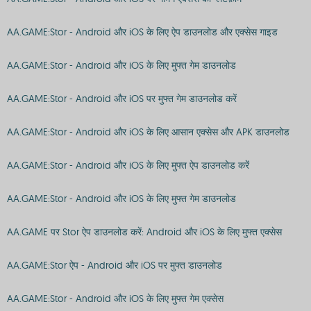
AA.GAME:Stor - Android और iOS के लिए ऐप डाउनलोड और एक्सेस गाइड
AA.GAME:Stor - Android और iOS के लिए मुफ्त गेम डाउनलोड
AA.GAME:Stor - Android और iOS पर मुफ्त गेम डाउनलोड करें
AA.GAME:Stor - Android और iOS के लिए आसान एक्सेस और APK डाउनलोड
AA.GAME:Stor - Android और iOS के लिए मुफ्त ऐप डाउनलोड करें
AA.GAME:Stor - Android और iOS के लिए मुफ्त गेम डाउनलोड
AA.GAME पर Stor ऐप डाउनलोड करें: Android और iOS के लिए मुफ्त एक्सेस
AA.GAME:Stor ऐप - Android और iOS पर मुफ्त डाउनलोड
AA.GAME:Stor - Android और iOS के लिए मुफ्त गेम एक्सेस