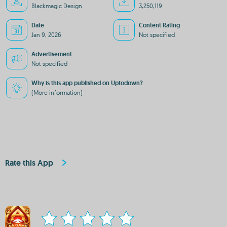
Blackmagic Design
3,250,119
Date
Content Rating
Jan 9, 2026
Not specified
Advertisement
Not specified
Why is this app published on Uptodown?
(More information)
Rate this App