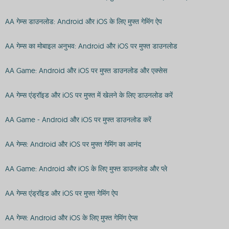
AA गेम्स डाउनलोड: Android और iOS के लिए मुफ्त गेमिंग ऐप
AA गेम्स का मोबाइल अनुभव: Android और iOS पर मुफ्त डाउनलोड
AA Game: Android और iOS पर मुफ्त डाउनलोड और एक्सेस
AA गेम्स एंड्रॉइड और iOS पर मुफ्त में खेलने के लिए डाउनलोड करें
AA Game - Android और iOS पर मुफ्त डाउनलोड करें
AA गेम्स: Android और iOS पर मुफ्त गेमिंग का आनंद
AA Game: Android और iOS के लिए मुफ्त डाउनलोड और प्ले
AA गेम्स एंड्रॉइड और iOS पर मुफ्त गेमिंग ऐप
AA गेम्स: Android और iOS के लिए मुफ्त गेमिंग ऐप्स