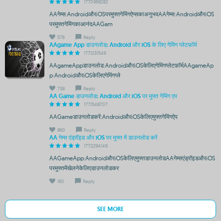
1770968282
AAगेम्स:AndroidऔरiOSपरमुफ्तगेमिंगऐप्सकाअनुभवAAगेम्स:AndroidऔरiOS
परमुफ्तगेमिंगकाआनंदAAGam
576
Reply
AAgame App डाउनलोड: Android और iOS के लिए गेमिंग प्लेटफ़ॉर्म
1771231549
AAgameAppडाउनलोड:AndroidऔरiOSकेलिएगेमिंगप्लेटफ़ॉर्मAAgameAp
p:AndroidऔरiOSकेलिएगेमिंगप्ले
738
Reply
AA Game डाउनलोड: Android और iOS पर मुफ्त गेमिंग एप
1771548707
AAGameडाउनलोडकरें:AndroidऔरiOSकेलिएमुफ्तगेमिंगऐप
860
Reply
AA गेम्स एंड्रॉइड और iOS पर मुफ्त में डाउनलोड करें
1772294149
AAGameApp:AndroidऔरiOSकेलिएमुफ्तडाउनलोडAAगेम्सएंड्रॉइडऔरiOS
परमुफ्तमेंखेलनेकेलिएडाउनलोडकर
160
Reply
SEE MORE