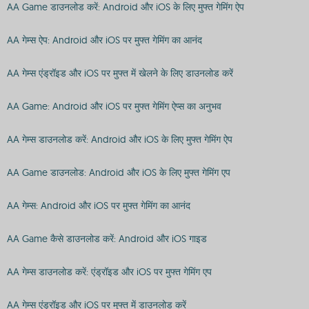
AA Game डाउनलोड करें: Android और iOS के लिए मुफ्त गेमिंग ऐप
AA गेम्स ऐप: Android और iOS पर मुफ्त गेमिंग का आनंद
AA गेम्स एंड्रॉइड और iOS पर मुफ्त में खेलने के लिए डाउनलोड करें
AA Game: Android और iOS पर मुफ्त गेमिंग ऐप्स का अनुभव
AA गेम्स डाउनलोड करें: Android और iOS के लिए मुफ्त गेमिंग ऐप
AA Game डाउनलोड: Android और iOS के लिए मुफ्त गेमिंग एप
AA गेम्स: Android और iOS पर मुफ्त गेमिंग का आनंद
AA Game कैसे डाउनलोड करें: Android और iOS गाइड
AA गेम्स डाउनलोड करें: एंड्रॉइड और iOS पर मुफ्त गेमिंग एप
AA गेम्स एंड्रॉइड और iOS पर मुफ्त में डाउनलोड करें