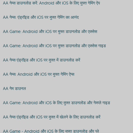
AA गेम्स डाउनलोड करें: Android और iOS के लिए मुफ्त गेमिंग ऐप
AA गेम्स: एंड्रॉइड और iOS पर मुफ्त गेमिंग का आनंद
AA Game: Android और iOS पर मुफ्त डाउनलोड और एक्सेस
AA Game: Android और iOS पर मुफ्त डाउनलोड और एक्सेस गाइड
AA गेम्स एंड्रॉइड और iOS पर मुफ्त में डाउनलोड करें
AA गेम्स: Android और iOS पर मुफ्त गेमिंग ऐप्स
AA गेम डाउनल
AA Game: Android और iOS के लिए मुफ्त डाउनलोड और गेमप्ले गाइड
AA गेम्स एंड्रॉइड और iOS पर मुफ्त में खेलने के लिए डाउनलोड करें
AA Game - Android और iOS के लिए मुफ्त डाउनलोड और प्ले