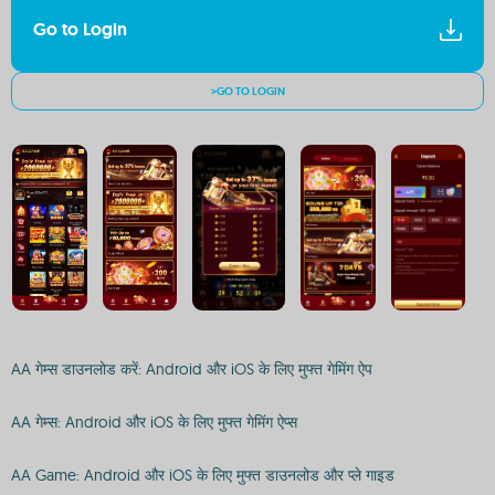
Go to Login
>GO TO LOGIN
AA गेम्स डाउनलोड करें: Android और iOS के लिए मुफ्त गेमिंग ऐप
AA गेम्स: Android और iOS के लिए मुफ्त गेमिंग ऐप्स
AA Game: Android और iOS के लिए मुफ्त डाउनलोड और प्ले गाइड