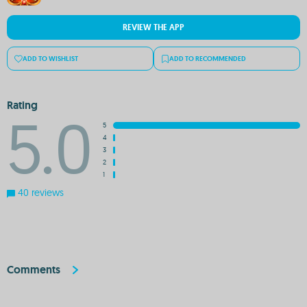
REVIEW THE APP
ADD TO WISHLIST
ADD TO RECOMMENDED
Rating
5.0
5
4
3
2
1
40 reviews
Comments