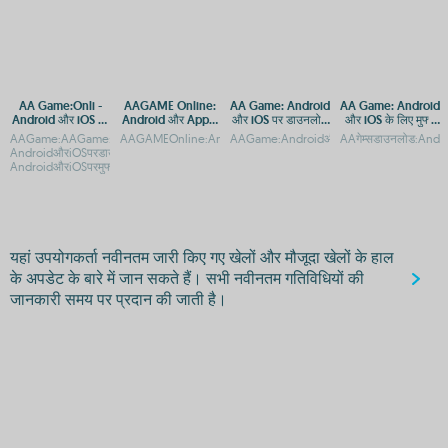
AA Game:Onli -
AAGAME Online:
AA Game: Android
AA Game: Android
Android और iOS पर
Android और Apple
और iOS पर डाउनलोड
और iOS के लिए मुफ्त
मुफ्त गेमिंग एप्लिकेशन
पर एक्सेस करें, APP
और एक्सेस गाइड
डाउनलोड और गेमप्ले
AAGame:AAGame:Onli-
AAGAMEOnline:AndroidऔरAppleपरमुफ्तडाउनलोडAAGAMEOnlin
AAGame:AndroidऔरiOSपरडाउनलोडऔरएक्सेसग
AAगेम्सडाउनलोड:Andr
और APK डाउनलोड
गाइड
AndroidऔरiOSपरडाउनलोडकरेंAAGame:Onli-
करें
AndroidऔरiOSपरमुफ्तगेमिंगएपAAGam
यहां उपयोगकर्ता नवीनतम जारी किए गए खेलों और मौजूदा खेलों के हाल
के अपडेट के बारे में जान सकते हैं। सभी नवीनतम गतिविधियों की
जानकारी समय पर प्रदान की जाती है।