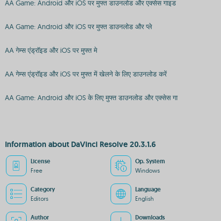
AA Game: Android और iOS पर मुफ्त डाउनलोड और एक्सेस गाइड
AA Game: Android और iOS पर मुफ्त डाउनलोड और प्ले
AA गेम्स एंड्रॉइड और iOS पर मुफ्त मे
AA गेम्स एंड्रॉइड और iOS पर मुफ्त में खेलने के लिए डाउनलोड करें
AA Game: Android और iOS के लिए मुफ्त डाउनलोड और एक्सेस गा
Information about DaVinci Resolve 20.3.1.6
License
Op. System
Free
Windows
Category
Language
Editors
English
Author
Downloads