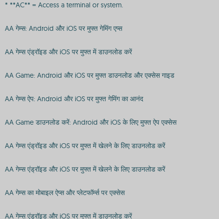
* **AC** = Access a terminal or system.
AA गेम्स: Android और iOS पर मुफ्त गेमिंग एप्स
AA गेम्स एंड्रॉइड और iOS पर मुफ्त में डाउनलोड करें
AA Game: Android और iOS पर मुफ्त डाउनलोड और एक्सेस गाइड
AA गेम्स ऐप: Android और iOS पर मुफ्त गेमिंग का आनंद
AA Game डाउनलोड करें: Android और iOS के लिए मुफ्त ऐप एक्सेस
AA गेम्स एंड्रॉइड और iOS पर मुफ्त में खेलने के लिए डाउनलोड करें
AA गेम्स एंड्रॉइड और iOS पर मुफ्त में खेलने के लिए डाउनलोड करें
AA गेम्स का मोबाइल ऐप्स और प्लेटफॉर्म्स पर एक्सेस
AA गेम्स एंड्रॉइड और iOS पर मुफ्त में डाउनलोड करें