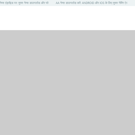
ेम्स एंड्रॉइड पर: मुफ्त गेम्स डाउनलोड और प्ले
AA गेम्स डाउनलोड करें: ANDROID और IOS के लिए मुफ्त गेमिंग ऐप