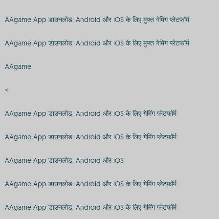
AAgame App डाउनलोड: Android और iOS के लिए मुफ्त गेमिंग प्लेटफॉर्म
AAgame App डाउनलोड: Android और iOS के लिए मुफ्त गेमिंग प्लेटफॉर्म
AAgame
<
AAgame App डाउनलोड: Android और iOS के लिए गेमिंग प्लेटफॉर्म
AAgame App डाउनलोड: Android और iOS के लिए गेमिंग प्लेटफ़ॉर्म
AAgame App डाउनलोड: Android और iOS
AAgame App डाउनलोड: Android और iOS के लिए गेमिंग प्लेटफॉर्म
AAgame App डाउनलोड: Android और iOS के लिए गेमिंग प्लेटफॉर्म