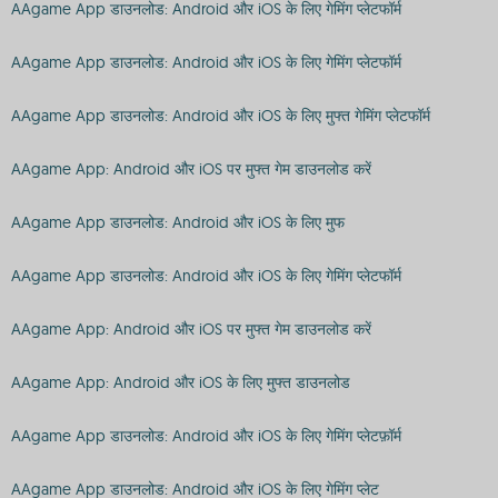
AAgame App डाउनलोड: Android और iOS के लिए गेमिंग प्लेटफॉर्म
AAgame App डाउनलोड: Android और iOS के लिए गेमिंग प्लेटफॉर्म
AAgame App डाउनलोड: Android और iOS के लिए मुफ्त गेमिंग प्लेटफॉर्म
AAgame App: Android और iOS पर मुफ्त गेम डाउनलोड करें
AAgame App डाउनलोड: Android और iOS के लिए मुफ
AAgame App डाउनलोड: Android और iOS के लिए गेमिंग प्लेटफॉर्म
AAgame App: Android और iOS पर मुफ्त गेम डाउनलोड करें
AAgame App: Android और iOS के लिए मुफ्त डाउनलोड
AAgame App डाउनलोड: Android और iOS के लिए गेमिंग प्लेटफ़ॉर्म
AAgame App डाउनलोड: Android और iOS के लिए गेमिंग प्लेट