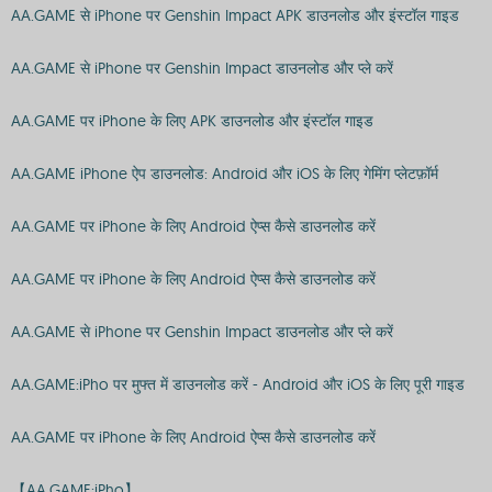
AA.GAME से iPhone पर Genshin Impact APK डाउनलोड और इंस्टॉल गाइड
AA.GAME से iPhone पर Genshin Impact डाउनलोड और प्ले करें
AA.GAME पर iPhone के लिए APK डाउनलोड और इंस्टॉल गाइड
AA.GAME iPhone ऐप डाउनलोड: Android और iOS के लिए गेमिंग प्लेटफ़ॉर्म
AA.GAME पर iPhone के लिए Android ऐप्स कैसे डाउनलोड करें
AA.GAME पर iPhone के लिए Android ऐप्स कैसे डाउनलोड करें
AA.GAME से iPhone पर Genshin Impact डाउनलोड और प्ले करें
AA.GAME:iPho पर मुफ्त में डाउनलोड करें - Android और iOS के लिए पूरी गाइड
AA.GAME पर iPhone के लिए Android ऐप्स कैसे डाउनलोड करें
【AA.GAME:iPho】