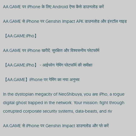
AA.GAME पर iPhone के लिए Android ऐप्स कैसे डाउनलोड करें
AA.GAME से iPhone पर Genshin Impact APK डाउनलोड और इंस्टॉल गाइड
【AA.GAME:iPho】
AA.GAME पर iPhone खरीदें: सुरक्षित और विश्वसनीय प्लेटफॉर्म
【AA.GAME:iPho】 - आईफोन गेमिंग प्लेटफॉर्म की समीक्षा
【AA.GAME】iPhone पर गेमिंग का नया अनुभव
In the dystopian megacity of NeoShibuya, you are iPho, a rogue
digital ghost trapped in the network. Your mission: fight through
corrupted corporate security systems, data-beasts, and riv
AA.GAME से iPhone पर Genshin Impact डाउनलोड और प्ले करें