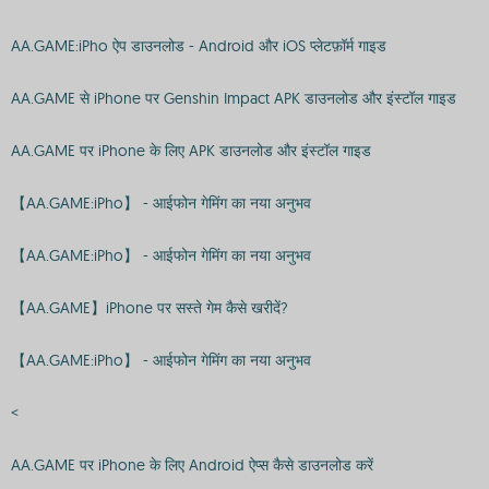
AA.GAME:iPho ऐप डाउनलोड - Android और iOS प्लेटफ़ॉर्म गाइड
AA.GAME से iPhone पर Genshin Impact APK डाउनलोड और इंस्टॉल गाइड
AA.GAME पर iPhone के लिए APK डाउनलोड और इंस्टॉल गाइड
【AA.GAME:iPho】 - आईफोन गेमिंग का नया अनुभव
【AA.GAME:iPho】 - आईफोन गेमिंग का नया अनुभव
【AA.GAME】iPhone पर सस्ते गेम कैसे खरीदें?
【AA.GAME:iPho】 - आईफोन गेमिंग का नया अनुभव
<
AA.GAME पर iPhone के लिए Android ऐप्स कैसे डाउनलोड करें