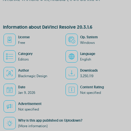
Information about DaVinci Resolve 20.3.1.6
License
Op. System
Free
Windows
Category
Language
Editors
English
Author
Downloads
Blackmagic Design
3,250,119
Date
Content Rating
Jan 9, 2026
Not specified
Advertisement
Not specified
Why is this app published on Uptodown?
(More information)