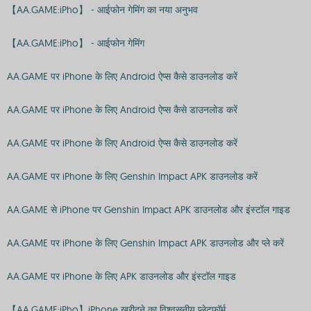
【AA.GAME:iPho】 - आईफोन गेमिंग का नया अनुभव
【AA.GAME:iPho】 - आईफोन गेमिंग
AA.GAME पर iPhone के लिए Android ऐप्स कैसे डाउनलोड करें
AA.GAME पर iPhone के लिए Android ऐप्स कैसे डाउनलोड करें
AA.GAME पर iPhone के लिए Android ऐप्स कैसे डाउनलोड करें
AA.GAME पर iPhone के लिए Genshin Impact APK डाउनलोड करें
AA.GAME से iPhone पर Genshin Impact APK डाउनलोड और इंस्टॉल गाइड
AA.GAME पर iPhone के लिए Genshin Impact APK डाउनलोड और प्ले करें
AA.GAME पर iPhone के लिए APK डाउनलोड और इंस्टॉल गाइड
【AA.GAME:iPho】iPhone खरीदने का विश्वसनीय प्लेटफ़ॉर्म