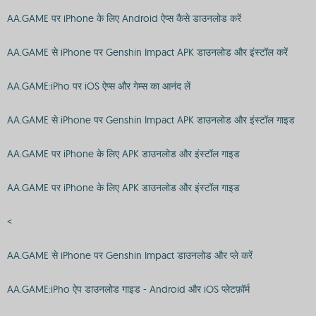
AA.GAME पर iPhone के लिए Android ऐप्स कैसे डाउनलोड करें
AA.GAME से iPhone पर Genshin Impact APK डाउनलोड और इंस्टॉल करें
AA.GAME:iPho पर iOS ऐप्स और गेम्स का आनंद लें
AA.GAME से iPhone पर Genshin Impact APK डाउनलोड और इंस्टॉल गाइड
AA.GAME पर iPhone के लिए APK डाउनलोड और इंस्टॉल गाइड
AA.GAME पर iPhone के लिए APK डाउनलोड और इंस्टॉल गाइड
<
AA.GAME से iPhone पर Genshin Impact डाउनलोड और प्ले करें
AA.GAME:iPho ऐप डाउनलोड गाइड - Android और iOS प्लेटफ़ॉर्म