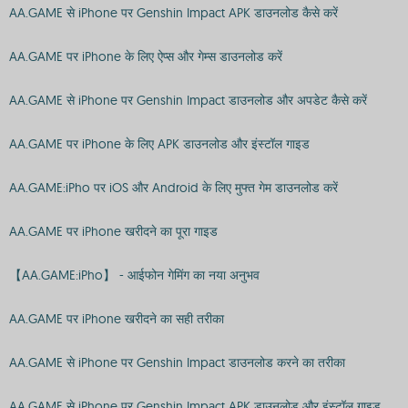
AA.GAME से iPhone पर Genshin Impact APK डाउनलोड कैसे करें
AA.GAME पर iPhone के लिए ऐप्स और गेम्स डाउनलोड करें
AA.GAME से iPhone पर Genshin Impact डाउनलोड और अपडेट कैसे करें
AA.GAME पर iPhone के लिए APK डाउनलोड और इंस्टॉल गाइड
AA.GAME:iPho पर iOS और Android के लिए मुफ्त गेम डाउनलोड करें
AA.GAME पर iPhone खरीदने का पूरा गाइड
【AA.GAME:iPho】 - आईफोन गेमिंग का नया अनुभव
AA.GAME पर iPhone खरीदने का सही तरीका
AA.GAME से iPhone पर Genshin Impact डाउनलोड करने का तरीका
AA.GAME से iPhone पर Genshin Impact APK डाउनलोड और इंस्टॉल गाइड