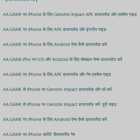
AA.GAME पर iPhone के लिए Genshin Impact APK डाउनलोड और एक्सेस गाइड
AA.GAME पर iPhone के लिए APK डाउनलोड और इंस्टॉल गाइड
AA.GAME पर iPhone के लिए Android ऐप्स कैसे डाउनलोड करें
AA.GAME:iPho पर iOS और Android के लिए मोबाइल गेम्स डाउनलोड करें
AA.GAME पर iPhone के लिए APK डाउनलोड और गेम एक्सेस गाइड
AA.GAME से iPhone पर Genshin Impact डाउनलोड और प्ले करें
AA.GAME से iPhone पर Genshin Impact डाउनलोड करें: पूरी गाइड
AA.GAME पर iPhone के लिए Android ऐप्स कैसे डाउनलोड करें
AA.GAME पर iPhone खरीदें: विश्वसनीय गेम