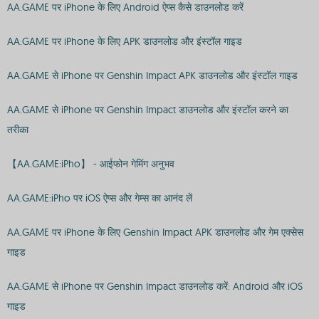
AA.GAME पर iPhone के लिए Android ऐप्स कैसे डाउनलोड करें
AA.GAME पर iPhone के लिए APK डाउनलोड और इंस्टॉल गाइड
AA.GAME से iPhone पर Genshin Impact APK डाउनलोड और इंस्टॉल गाइड
AA.GAME से iPhone पर Genshin Impact डाउनलोड और इंस्टॉल करने का
तरीका
【AA.GAME:iPho】 - आईफोन गेमिंग अनुभव
AA.GAME:iPho पर iOS ऐप्स और गेम्स का आनंद लें
AA.GAME पर iPhone के लिए Genshin Impact APK डाउनलोड और गेम एक्सेस
गाइड
AA.GAME से iPhone पर Genshin Impact डाउनलोड करें: Android और iOS
गाइड