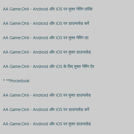
AA Game:Onli - Android और iOS पर मुफ्त गेमिंग एपीके
AA Game:Onli - Android और iOS पर डाउनलोड करें
AA Game:Onli - Android और iOS पर मुफ्त गेमिंग एप
AA Game:Onli - Android और iOS पर मुफ्त डाउनलोड
AA Game:Onli - Android और iOS के लिए मुफ्त गेमिंग ऐप
* **Procedural
AA Game:Onli - Android और iOS पर मुफ्त डाउनलोड
AA Game:Onli - Android और iOS पर डाउनलोड करें
AA Game:Onli - Android और iOS पर मुफ्त डाउनलोड