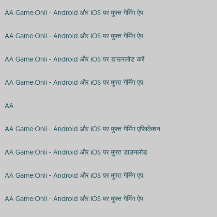
AA Game:Onli - Android और iOS पर मुफ्त गेमिंग ऐप
AA Game:Onli - Android और iOS पर मुफ्त गेमिंग ऐप
AA Game:Onli - Android और iOS पर डाउनलोड करें
AA Game:Onli - Android और iOS पर मुफ्त गेमिंग एप
AA
AA Game:Onli - Android और iOS पर मुफ्त गेमिंग एप्लिकेशन
AA Game:Onli - Android और iOS पर मुफ्त डाउनलोड
AA Game:Onli - Android और iOS पर मुफ्त गेमिंग एप
AA Game:Onli - Android और iOS पर मुफ्त गेमिंग ऐप