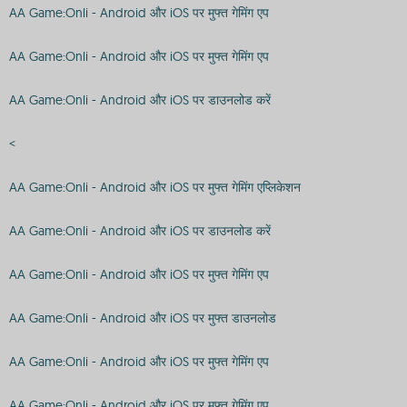
AA Game:Onli - Android और iOS पर मुफ्त गेमिंग एप
AA Game:Onli - Android और iOS पर मुफ्त गेमिंग एप
AA Game:Onli - Android और iOS पर डाउनलोड करें
<
AA Game:Onli - Android और iOS पर मुफ्त गेमिंग एप्लिकेशन
AA Game:Onli - Android और iOS पर डाउनलोड करें
AA Game:Onli - Android और iOS पर मुफ्त गेमिंग एप
AA Game:Onli - Android और iOS पर मुफ्त डाउनलोड
AA Game:Onli - Android और iOS पर मुफ्त गेमिंग एप
AA Game:Onli - Android और iOS पर मुफ्त गेमिंग एप