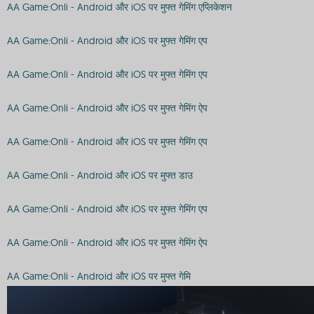
AA Game:Onli - Android और iOS पर मुफ्त गेमिंग एप्लिकेशन
AA Game:Onli - Android और iOS पर मुफ्त गेमिंग एप
AA Game:Onli - Android और iOS पर मुफ्त गेमिंग एप
AA Game:Onli - Android और iOS पर मुफ्त गेमिंग ऐप
AA Game:Onli - Android और iOS पर मुफ्त गेमिंग एप
AA Game:Onli - Android और iOS पर मुफ्त डाउ
AA Game:Onli - Android और iOS पर मुफ्त गेमिंग एप
AA Game:Onli - Android और iOS पर मुफ्त गेमिंग ऐप
AA Game:Onli - Android और iOS पर मुफ्त गेमि