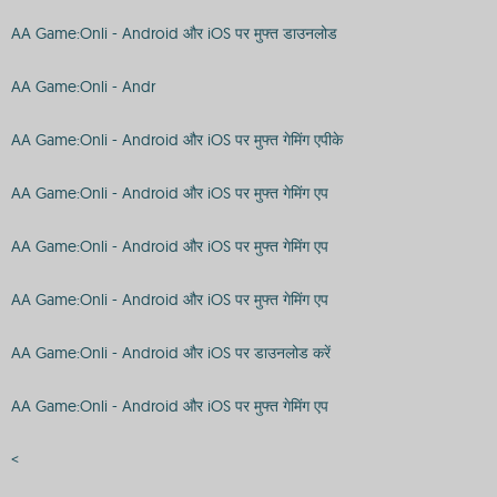
AA Game:Onli - Android और iOS पर मुफ्त डाउनलोड
AA Game:Onli - Andr
AA Game:Onli - Android और iOS पर मुफ्त गेमिंग एपीके
AA Game:Onli - Android और iOS पर मुफ्त गेमिंग एप
AA Game:Onli - Android और iOS पर मुफ्त गेमिंग एप
AA Game:Onli - Android और iOS पर मुफ्त गेमिंग एप
AA Game:Onli - Android और iOS पर डाउनलोड करें
AA Game:Onli - Android और iOS पर मुफ्त गेमिंग एप
<