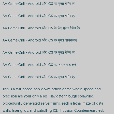
AA Game:Onli - Android और iOS पर मुफ्त गेमिंग एप
AA Game:Onli - Android और iOS पर मुफ्त गेमिंग एप
AA Game:Onli - Android और iOS के लिए मुफ्त गेमिंग ऐप
AA Game:Onli - Android और iOS पर मुफ्त डाउनलोड
AA Game:Onli - Android और iOS पर मुफ्त गेमिंग एप
AA Game:Onli - Android और iOS पर डाउनलोड करें
AA Game:Onli - Android और iOS पर मुफ्त गेमिंग ऐप
This is a fast-paced, top-down action game where speed and
precision are your only allies. Navigate through sprawling,
procedurally generated server farms, each a lethal maze of data
walls, laser grids, and patrolling ICE (Intrusion Countermeasures).