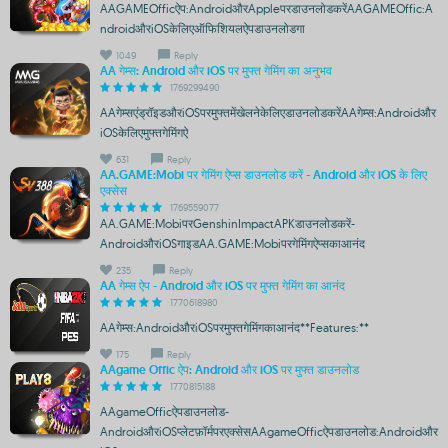
AAGAMEOfficऐप:AndroidऔरAppleपरडाउनलोडकरेंAAGAMEOffic:A
ndroidऔरiOSकेलिएऑफिशियलऐपडाउनलोडगा
1049
Reply
AA गेम्स: Android और iOS पर मुफ्त गेमिंग का अनुभव
1769299490
AAगेम्सएंड्रॉइडऔरiOSपरमुफ्तमेंखेलनेकेलिएडाउनलोडकरेंAAगेम्स:Androidऔर
iOSकेलिएमुफ्तगेमिंगऐ
631
Reply
AA.GAME:Mobi पर गेमिंग ऐप्स डाउनलोड करें - Android और iOS के लिए
एक्सेस
1769559077
AA.GAME:MobiपरGenshinImpactAPKडाउनलोडकरें-
AndroidऔरiOSगाइडAA.GAME:Mobiपरगेमिंगऐप्सकाआनंद
235
Reply
AA गेम्स ऐप - Android और iOS पर मुफ्त गेमिंग का आनंद
1770618980
AAगेम्स:AndroidऔरiOSपरमुफ्तगेमिंगकाआनंद**Features:**
175
Reply
AAgame Offic ऐप: Android और iOS पर मुफ्त डाउनलोड
1770815188
AAgameOfficऐपडाउनलोड-
AndroidऔरiOSप्लेटफ़ॉर्मपरएक्सेसAAgameOfficऐपडाउनलोड:Androidऔर