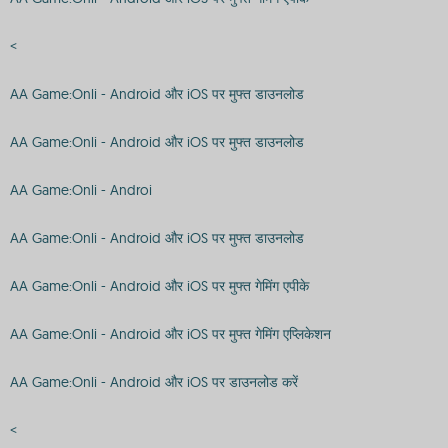
<
AA Game:Onli - Android और iOS पर मुफ्त डाउनलोड
AA Game:Onli - Android और iOS पर मुफ्त डाउनलोड
AA Game:Onli - Androi
AA Game:Onli - Android और iOS पर मुफ्त डाउनलोड
AA Game:Onli - Android और iOS पर मुफ्त गेमिंग एपीके
AA Game:Onli - Android और iOS पर मुफ्त गेमिंग एप्लिकेशन
AA Game:Onli - Android और iOS पर डाउनलोड करें
<