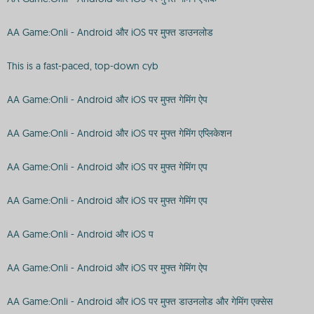
AA Game:Onli - Android और iOS पर मुफ्त डाउनलोड
This is a fast-paced, top-down cyb
AA Game:Onli - Android और iOS पर मुफ्त गेमिंग ऐप
AA Game:Onli - Android और iOS पर मुफ्त गेमिंग एप्लिकेशन
AA Game:Onli - Android और iOS पर मुफ्त गेमिंग एप
AA Game:Onli - Android और iOS पर मुफ्त गेमिंग एप
AA Game:Onli - Android और iOS प
AA Game:Onli - Android और iOS पर मुफ्त गेमिंग ऐप
AA Game:Onli - Android और iOS पर मुफ्त डाउनलोड और गेमिंग एक्सेस