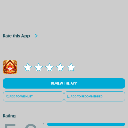
Rate this App
REVIEW THE APP
ADD TO WISHLIST
ADD TO RECOMMENDED
Rating
5