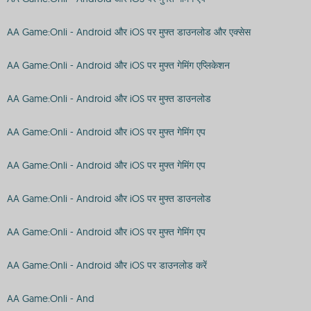
AA Game:Onli - Android और iOS पर मुफ्त डाउनलोड और एक्सेस
AA Game:Onli - Android और iOS पर मुफ्त गेमिंग एप्लिकेशन
AA Game:Onli - Android और iOS पर मुफ्त डाउनलोड
AA Game:Onli - Android और iOS पर मुफ्त गेमिंग एप
AA Game:Onli - Android और iOS पर मुफ्त गेमिंग एप
AA Game:Onli - Android और iOS पर मुफ्त डाउनलोड
AA Game:Onli - Android और iOS पर मुफ्त गेमिंग एप
AA Game:Onli - Android और iOS पर डाउनलोड करें
AA Game:Onli - And