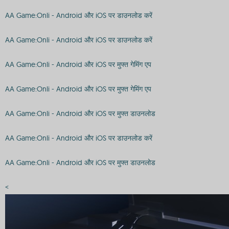
AA Game:Onli - Android और iOS पर डाउनलोड करें
AA Game:Onli - Android और iOS पर डाउनलोड करें
AA Game:Onli - Android और iOS पर मुफ्त गेमिंग एप
AA Game:Onli - Android और iOS पर मुफ्त गेमिंग एप
AA Game:Onli - Android और iOS पर मुफ्त डाउनलोड
AA Game:Onli - Android और iOS पर डाउनलोड करें
AA Game:Onli - Android और iOS पर मुफ्त डाउनलोड
<