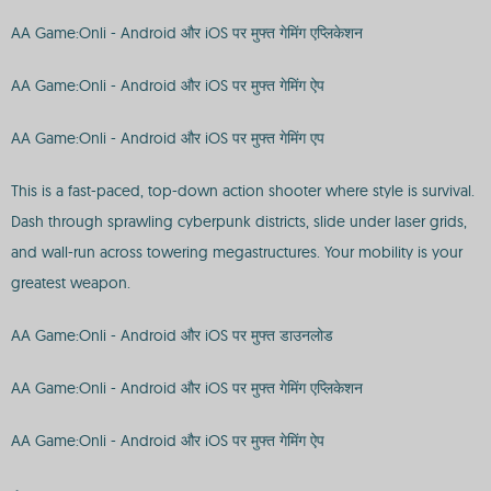
AA Game:Onli - Android और iOS पर मुफ्त गेमिंग एप्लिकेशन
AA Game:Onli - Android और iOS पर मुफ्त गेमिंग ऐप
AA Game:Onli - Android और iOS पर मुफ्त गेमिंग एप
This is a fast-paced, top-down action shooter where style is survival.
Dash through sprawling cyberpunk districts, slide under laser grids,
and wall-run across towering megastructures. Your mobility is your
greatest weapon.
AA Game:Onli - Android और iOS पर मुफ्त डाउनलोड
AA Game:Onli - Android और iOS पर मुफ्त गेमिंग एप्लिकेशन
AA Game:Onli - Android और iOS पर मुफ्त गेमिंग ऐप