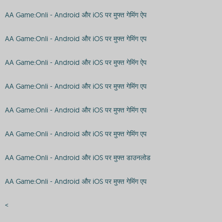
AA Game:Onli - Android और iOS पर मुफ्त गेमिंग ऐप
AA Game:Onli - Android और iOS पर मुफ्त गेमिंग एप
AA Game:Onli - Android और iOS पर मुफ्त गेमिंग ऐप
AA Game:Onli - Android और iOS पर मुफ्त गेमिंग एप
AA Game:Onli - Android और iOS पर मुफ्त गेमिंग एप
AA Game:Onli - Android और iOS पर मुफ्त गेमिंग एप
AA Game:Onli - Android और iOS पर मुफ्त डाउनलोड
AA Game:Onli - Android और iOS पर मुफ्त गेमिंग एप
<