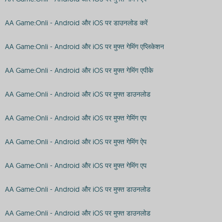
AA Game:Onli - Android और iOS पर डाउनलोड करें
AA Game:Onli - Android और iOS पर मुफ्त गेमिंग एप्लिकेशन
AA Game:Onli - Android और iOS पर मुफ्त गेमिंग एपीके
AA Game:Onli - Android और iOS पर मुफ्त डाउनलोड
AA Game:Onli - Android और iOS पर मुफ्त गेमिंग एप
AA Game:Onli - Android और iOS पर मुफ्त गेमिंग ऐप
AA Game:Onli - Android और iOS पर मुफ्त गेमिंग एप
AA Game:Onli - Android और iOS पर मुफ्त डाउनलोड
AA Game:Onli - Android और iOS पर मुफ्त डाउनलोड