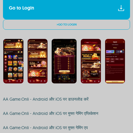
Go to Login
>GO TO LOGIN
AA Game:Onli - Android और iOS पर डाउनलोड करें
AA Game:Onli - Android और iOS पर मुफ्त गेमिंग एप्लिकेशन
AA Game:Onli - Android और iOS पर मुफ्त गेमिंग एप